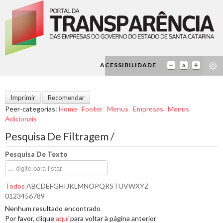
ACESSIBILIDADE
Imprimir
Recomendar
Peer-categorias
:
Home
Footer
Menus
Empresas
Menus
Adicionais
Pesquisa De Filtragem /
Pesquisa De Texto
Todos
A
B
C
D
E
F
G
H
I
J
K
L
M
N
O
P
Q
R
S
T
U
V
W
X
Y
Z
0
1
2
3
4
5
6
7
8
9
Nenhum resultado encontrado
Por favor, clique
aqui
para voltar à página anterior