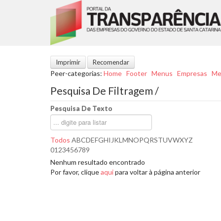
Imprimir
Recomendar
Peer-categorias
:
Home
Footer
Menus
Empresas
Me
Pesquisa De Filtragem /
Pesquisa De Texto
Todos
A
B
C
D
E
F
G
H
I
J
K
L
M
N
O
P
Q
R
S
T
U
V
W
X
Y
Z
0
1
2
3
4
5
6
7
8
9
Nenhum resultado encontrado
Por favor, clique
aqui
para voltar à página anterior