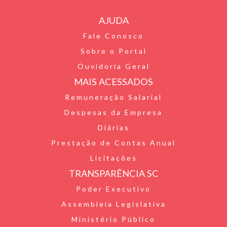
r
b
t
a
AJUDA
i
o
t
t
Fale Conosco
e
o
e
s
Sobre o Portal
n
k
r
A
Ouvidoria Geral
d
p
MAIS ACESSADOS
l
p
Remuneração Salarial
Despesas da Empresa
y
Diárias
Prestação de Contas Anual
Licitações
TRANSPARÊNCIA SC
Poder Executivo
Assembleia Legislativa
Ministério Público