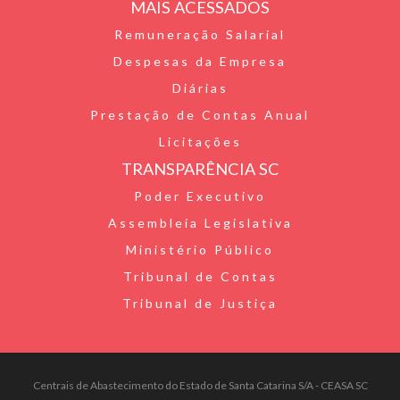
d
p
MAIS ACESSADOS
l
p
Remuneração Salarial
Despesas da Empresa
y
Diárias
Prestação de Contas Anual
Licitações
TRANSPARÊNCIA SC
Poder Executivo
Assembleia Legislativa
Ministério Público
Tribunal de Contas
Tribunal de Justiça
Centrais de Abastecimento do Estado de Santa Catarina S/A - CEASA SC